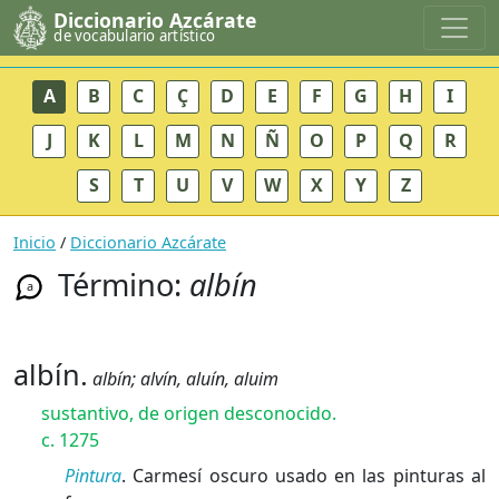
Diccionario Azcárate
de vocabulario artístico
A
B
C
Ç
D
E
F
G
H
I
J
K
L
M
N
Ñ
O
P
Q
R
S
T
U
V
W
X
Y
Z
Inicio
/
Diccionario Azcárate
Término:
albín
a
albín.
albín; alvín, aluín, aluim
sustantivo, de origen desconocido.
c. 1275
Pintura
. Carmesí oscuro usado en las pinturas al