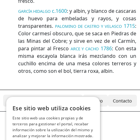
fresco.
c.1600
:
y albin, y blanco de cascaras
GARCÍA HIDALGO
de huevo para embeladas y rayos, y cosas
transparentes.
1715
:
PALOMINO DE CASTRO Y VELASCO
Color carmesí obscuro, que se saca en Piedras de
las Minas del Cobre; y sirve en vez de el Carmín,
para pintar al Fresco
1786
:
Con esta
ARCE Y CACHO
misma escayola blanca irás mezclando con un
cuchillo encima de una mesa colores terreros y
otros, como son el bol, tierra roxa, albin.
¿Qué es el Diccionario Azcárate?
Equipo
Contacto
Ese sitio web utiliza cookies
Este sitio web usa cookies propias y de
terceros para gestionar el portal, recabar
información sobre la utilización del mismo y
analizar y mejorar la información mostrada.