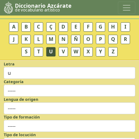
Diccionario Azcárate
de vocabulario artístico
A
B
C
Ç
D
E
F
G
H
I
J
K
L
M
N
Ñ
O
P
Q
R
S
T
U
V
W
X
Y
Z
Letra
Categoría
Lengua de origen
Tipo de formación
Tipo de locución