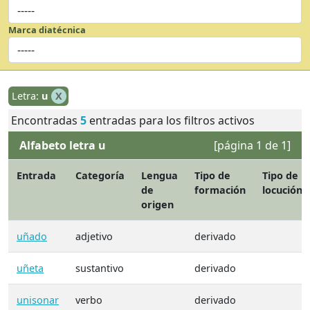
Marca diatécnica
Letra:
u
X
Encontradas
5
entradas para los filtros activos
Alfabeto letra u
[página 1 de 1]
Entrada
Categoría
Lengua
Tipo de
Tipo de
de
formación
locución
origen
uñado
adjetivo
derivado
uñeta
sustantivo
derivado
unisonar
verbo
derivado