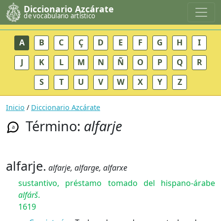
Diccionario Azcárate
de vocabulario artístico
A
B
C
Ç
D
E
F
G
H
I
J
K
L
M
N
Ñ
O
P
Q
R
S
T
U
V
W
X
Y
Z
Inicio
/
Diccionario Azcárate
Término:
alfarje
a
alfarje.
alfarje, alfarge, alfarxe
sustantivo, préstamo tomado del hispano-árabe
alfárš
.
1619