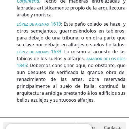
Carpintería
. Techo de maderas entrelazadas y
labradas artísticamente propio de la arquitectura
árabe y morisca.
1619
:
Este paño colado se haze, y
LÓPEZ DE ARENAS
otros semejantes, guarnesiéndolos en tableros,
para debajo de una tribuna, o en otra parte que
se clave por debajo en alfarjes o suelos hollados.
1633
:
Lo mismo al acuesto de las
LÓPEZ DE ARENAS
tabicas de los suelos y alfarjes.
AMADOR DE LOS RÍOS
1845
:
Debemos consignar aquí, no obstante, que
aun despues de verificada la grande obra del
renacimiento de las artes, obra reservada
principalmente al suelo de Italia, continuó la
arquitectura arábiga prestando á los edificios sus
bellos azulejos y suntuosos alfarjes.
¿Qué es el Diccionario Azcárate?
Equipo
Contacto