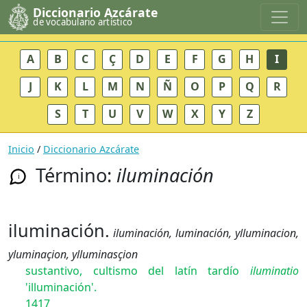
Diccionario Azcárate
de vocabulario artístico
A
B
C
Ç
D
E
F
G
H
I
J
K
L
M
N
Ñ
O
P
Q
R
S
T
U
V
W
X
Y
Z
Inicio
/
Diccionario Azcárate
Término:
iluminación
i
iluminación.
iluminación, luminación, ylluminacion,
yluminaçion, ylluminasçion
sustantivo, cultismo del latín tardío
iluminatio
'illuminación'.
1417