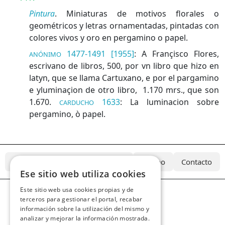
Pintura
. Miniaturas de motivos florales o
geométricos y letras ornamentadas, pintadas con
colores vivos y oro en pergamino o papel.
1477-1491 [1955]
:
A Françisco Flores,
ANÓNIMO
escrivano de libros, 500, por vn libro que hizo en
latyn, que se llama Cartuxano, e por el pargamino
e yluminaçion de otro libro, 1.170 mrs., que son
1.670.
1633
:
La luminacion sobre
CARDUCHO
pergamino, ò papel.
¿Qué es el Diccionario Azcárate?
Equipo
Contacto
Ese sitio web utiliza cookies
Este sitio web usa cookies propias y de
terceros para gestionar el portal, recabar
información sobre la utilización del mismo y
analizar y mejorar la información mostrada.